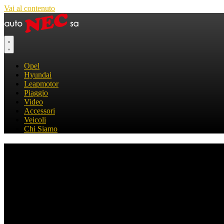
Vai al contenuto
Opel
Hyundai
Leapmotor
Piaggio
Video
Accessori
Veicoli
Chi Siamo